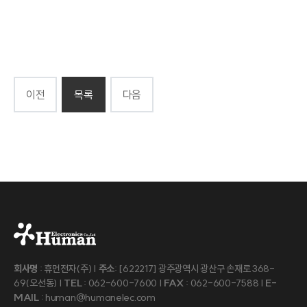
이전
목록
다음
회사명
: 휴먼전자(주) |
주소
: [622217] 광주광역시 광산구 손재로 368-
69(오선동) |
TEL
: 062-600-7600 |
FAX
: 062-600-7588 |
E-
MAIL
: human@humanelec.com