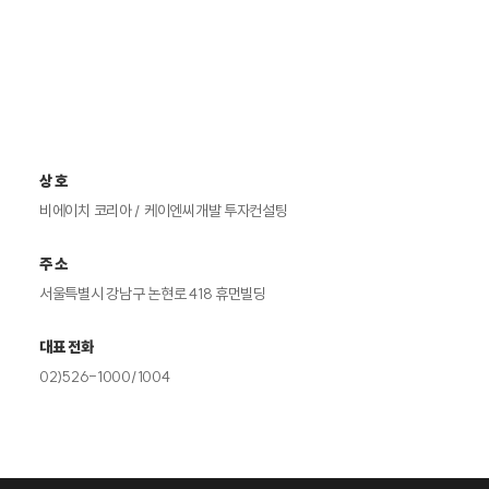
상 호
비에이치 코리아 / 케이엔씨개발 투자컨설팅
주 소
서울특별시 강남구 논현로 418 휴먼빌딩
대표 전화
02)526-1000/1004