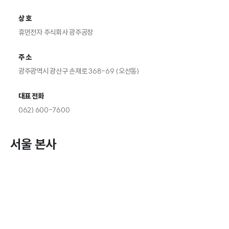
상 호
휴먼전자 주식회사 광주공장
주 소
광주광역시 광산구 손재로 368-69 (오선동)
대표 전화
062) 600-7600
서울 본사